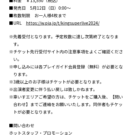
■料金 ￥13,550（税込）
■発売日 5月12日（日）0:00～
■枚数制限 お一人様4枚まで
■URL
https://w.pia.jp/t/kingsuperlive2024/
※先着受付となります。予定枚数に達し次第終了となりま
す。
※チケット先行受付サイト内の注意事項をよくご確認くださ
い。
※申し込みには各プレイガイド会員登録（無料）が必要とな
ります。
※3歳以上のお子様はチケットが必要となります。
※出演者変更に伴う払い戻しは致しかねます。
※車いすエリアご希望の方は、チケットをご購入後、【問い
合わせ】までご連絡をお願いいたします。同伴者もチケッ
トが必要となります。
■問い合わせ
ホットスタッフ・プロモーション