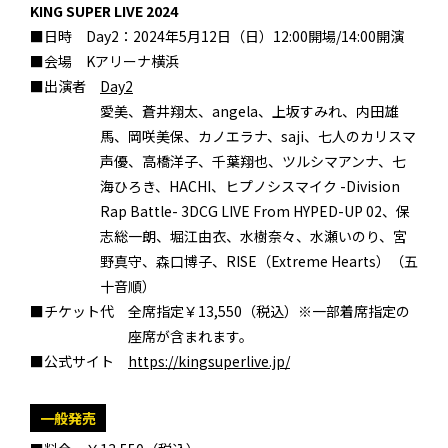
KING SUPER LIVE 2024
■日時 Day2：2024年5月12日（日）12:00開場/14:00開演
■会場 Kアリーナ横浜
■出演者
Day2
愛美、蒼井翔太、angela、上坂すみれ、内田雄
馬、岡咲美保、カノエラナ、saji、七人のカリスマ
声優、
高橋洋子、千葉翔也、ツルシマアンナ、七
海ひろき、HACHI、
ヒプノシスマイク -Division
Rap Battle- 3DCG LIVE From HYPED-UP 02、保
志総一朗、堀江由衣、
水樹奈々、水瀬いのり、宮
野真守、森口博子、RISE（Extreme Hearts）（五
十音順）
■チケット代 全席指定￥13,550（税込）※一部着席指定の
座席が含まれます。
■公式サイト
https://kingsuperlive.jp/
一般発売