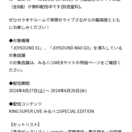
（全8曲）が無料配信中です(別途室料)。
ぜひカラオケルームで実際のライブさながらの臨場感ととも
にお楽しみください！
◆対象機種
「JOYSOUND X1」、「JOYSOUND MAX GO」を導入している
対象店舗
※対象店舗は、みるハコWEBサイトの特設ページをご確認く
ださい。
◆配信期間
2024年4月27日(土) ～ 2024年6月26日(水)
◆配信コンテンツ
KING SUPER LIVE みるハコSPECIAL EDITION
【セットリスト】
「革命デュアリズム」angela・宮野真守・蒼井翔太・内田雄